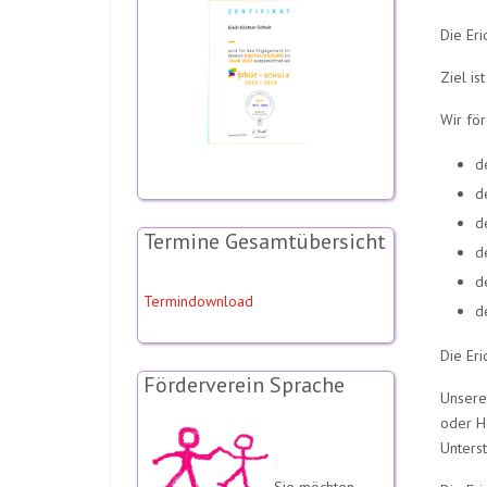
Die Er
Ziel is
Wir för
d
d
d
Termine Gesamtübersicht
d
d
Termindownload
d
Die Er
Förderverein Sprache
Unsere
oder H
Unters