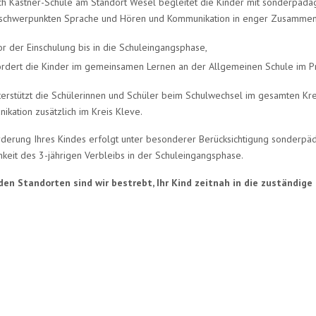
ich Kästner-Schule am Standort Wesel begleitet die Kinder mit sonderpäd
schwerpunkten Sprache und Hören und Kommunikation in enger Zusammena
or der Einschulung bis in die Schuleingangsphase,
ördert die Kinder im gemeinsamen Lernen an der Allgemeinen Schule im P
terstützt die Schülerinnen und Schüler beim Schulwechsel im gesamten K
kation zusätzlich im Kreis Kleve.
rderung Ihres Kindes erfolgt unter besonderer Berücksichtigung sonderpäda
hkeit des 3-jährigen Verbleibs in der Schuleingangsphase.
den Standorten sind wir bestrebt, Ihr Kind zeitnah in die zuständige