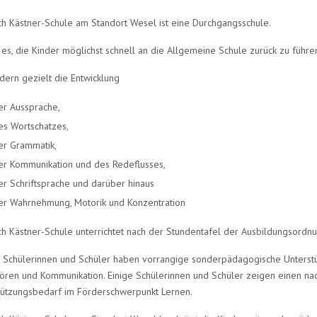
ich Kästner-Schule am Standort Wesel ist eine Durchgangsschule.
t es, die Kinder möglichst schnell an die Allgemeine Schule zurück zu führe
dern gezielt die Entwicklung
er Aussprache,
es Wortschatzes,
er Grammatik,
er Kommunikation und des Redeflusses,
er Schriftsprache und darüber hinaus
er Wahrnehmung, Motorik und Konzentration
ich Kästner-Schule unterrichtet nach der Stundentafel der Ausbildungsordn
 Schülerinnen und Schüler haben vorrangige sonderpädagogische Unterst
ören und Kommunikation. Einige Schülerinnen und Schüler zeigen einen n
tützungsbedarf im Förderschwerpunkt Lernen.